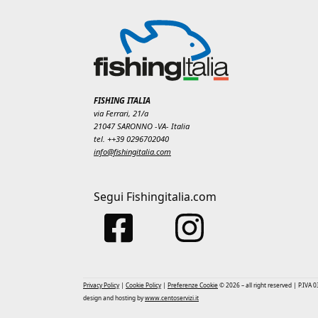
FISHING ITALIA
via Ferrari, 21/a
21047 SARONNO -VA- Italia
tel. ++39 0296702040
info@fishingitalia.com
Segui Fishingitalia.com
Privacy Policy
|
Cookie Policy
|
Preferenze Cookie
© 2026 – all right reserved | P.IVA
design and hosting by
www.centoservizi.it