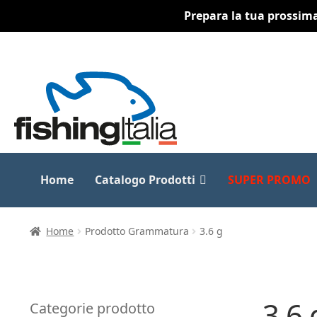
Prepara la tua prossima 
Vai
Vai
alla
al
navigazione
contenuto
Home
Catalogo Prodotti
SUPER PROMO
Home
Prodotto Grammatura
3.6 g
3.6 
Categorie prodotto