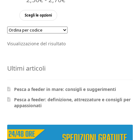
di
Questo
Scegli le opzioni
prezzo:
prodotto
ha
da
più
2,50€
Visualizzazione del risultato
varianti.
a
Le
opzioni
2,70€
Ultimi articoli
possono
essere
scelte
Pesca a feeder in mare: consigli e suggerimenti
nella
pagina
Pesca a feeder: definizione, attrezzature e consigli per
appassionati
del
prodotto