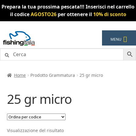
Prepara la tua prossima pescata!!! Inserisci nel carrello
il codice
AGOSTO26
per ottenere il
10% di sconto
Vai
Vai
MENU
alla
al
navigazione
contenuto
Home
Prodotto Grammatura
25 gr micro
25 gr micro
Visualizzazione del risultato