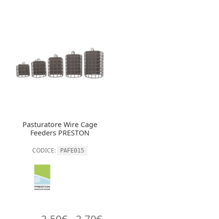
Pasturatore Wire Cage
Feeders PRESTON
CODICE:
PAFE015
Fascia
2,50
€
-
2,70
€