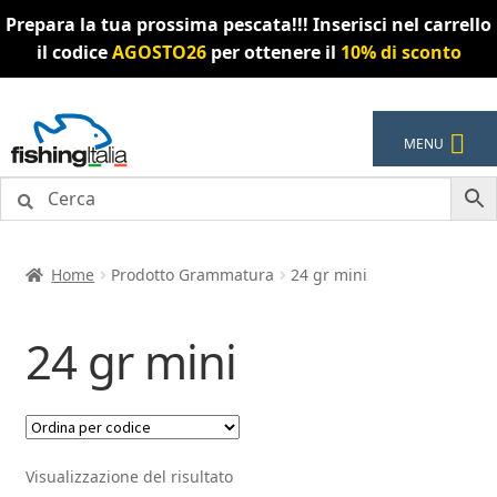
Prepara la tua prossima pescata!!! Inserisci nel carrello
il codice
AGOSTO26
per ottenere il
10% di sconto
Vai
Vai
MENU
alla
al
navigazione
contenuto
Home
Prodotto Grammatura
24 gr mini
24 gr mini
Visualizzazione del risultato