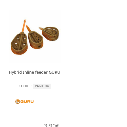
Hybrid Inline feeder GURU
CODICE:
PAGU104
3,90
€