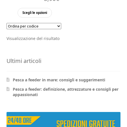
Questo
Scegli le opzioni
prodotto
ha
più
Visualizzazione del risultato
varianti.
Le
opzioni
Ultimi articoli
possono
essere
scelte
Pesca a feeder in mare: consigli e suggerimenti
nella
pagina
Pesca a feeder: definizione, attrezzature e consigli per
appassionati
del
prodotto