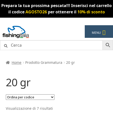
Prepara la tua prossima pescata!!! Inserisci nel carrello
il codice
AGOSTO26
per ottenere il
10% di sconto
Vai
Vai
MENU
alla
al
navigazione
contenuto
Home
Prodotto Grammatura
20 gr
20 gr
Visualizzazione di 7 risultati