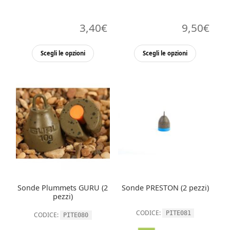
3,40
€
9,50
€
Questo
Questo
Scegli le opzioni
Scegli le opzioni
prodotto
prodott
ha
ha
più
più
varianti.
varianti.
Le
Le
opzioni
opzioni
possono
possono
essere
essere
scelte
scelte
nella
nella
Sonde Plummets GURU (2
Sonde PRESTON (2 pezzi)
pagina
pagina
pezzi)
del
del
CODICE:
PITE081
CODICE:
PITE080
prodotto
prodott