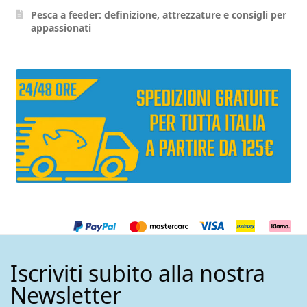
pagina
Pesca a feeder: definizione, attrezzature e consigli per
appassionati
del
prodotto
Iscriviti subito alla nostra
Newsletter