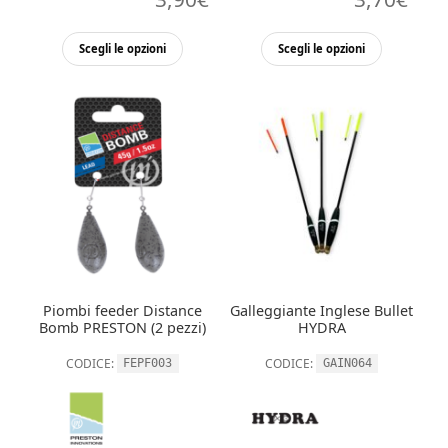
Questo
Questo
Scegli le opzioni
Scegli le opzioni
prodotto
prodott
ha
ha
più
più
varianti.
varianti.
Le
Le
opzioni
opzioni
possono
possono
essere
essere
scelte
scelte
nella
nella
Piombi feeder Distance
Galleggiante Inglese Bullet
pagina
pagina
Bomb PRESTON (2 pezzi)
HYDRA
del
del
CODICE:
CODICE:
FEPF003
GAIN064
prodotto
prodott