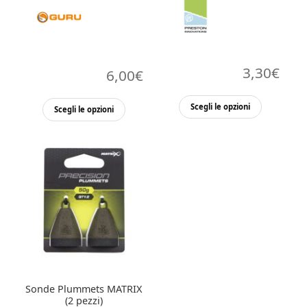
3,30
€
6,00
€
Questo
Questo
Scegli le opzioni
Scegli le opzioni
prodott
prodotto
ha
ha
più
più
varianti.
varianti.
Le
Le
opzioni
opzioni
possono
possono
essere
essere
scelte
scelte
nella
nella
Sonde Plummets MATRIX
pagina
pagina
(2 pezzi)