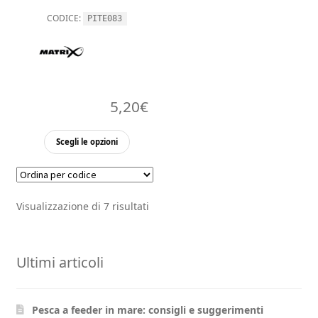
del
del
prodott
CODICE:
PITE083
prodotto
5,20
€
Questo
Scegli le opzioni
prodotto
ha
più
Visualizzazione di 7 risultati
varianti.
Le
opzioni
Ultimi articoli
possono
essere
scelte
Pesca a feeder in mare: consigli e suggerimenti
nella