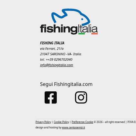
FISHING ITALIA
via Ferrari, 21/a
21047 SARONNO -VA- Italia
tel. ++39 0296702040
info@fishingitalia.com
Segui Fishingitalia.com
Privacy Policy
|
Cookie Policy
|
Preferenze Cookie
© 2026 – all right reserved | P.IVA
design and hosting by
www.centoservizi.it