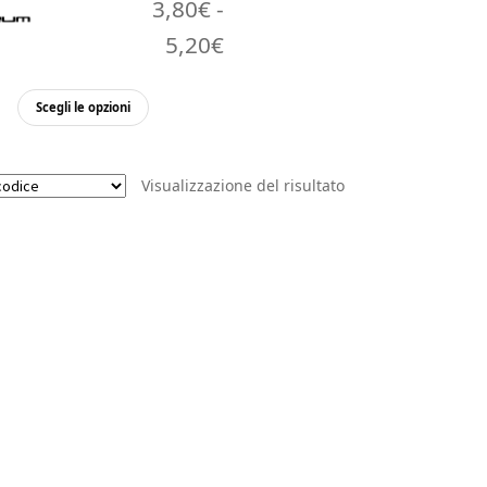
3,80
€
-
Fascia
5,20
€
di
Questo
Scegli le opzioni
prezzo:
prodotto
da
ha
più
3,80€
Visualizzazione del risultato
varianti.
a
Le
opzioni
5,20€
possono
essere
scelte
nella
pagina
del
prodotto