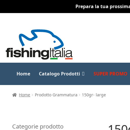
Prepara la tua prossima 
Vai
Vai
alla
al
navigazione
contenuto
Home
Catalogo Prodotti
SUPER PROMO
Home
Prodotto Grammatura
150gr- large
150g
Categorie prodotto