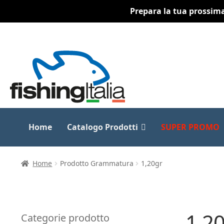
Prepara la tua prossima 
Vai
Vai
alla
al
navigazione
contenuto
Home
Catalogo Prodotti
SUPER PROMO
Home
Prodotto Grammatura
1,20gr
1,2
Categorie prodotto