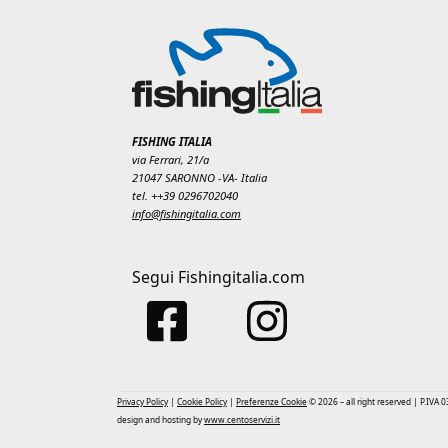
FISHING ITALIA
via Ferrari, 21/a
21047 SARONNO -VA- Italia
tel. ++39 0296702040
info@fishingitalia.com
Segui Fishingitalia.com
Privacy Policy
|
Cookie Policy
|
Preferenze Cookie
© 2026 – all right reserved | P.IVA
design and hosting by
www.centoservizi.it