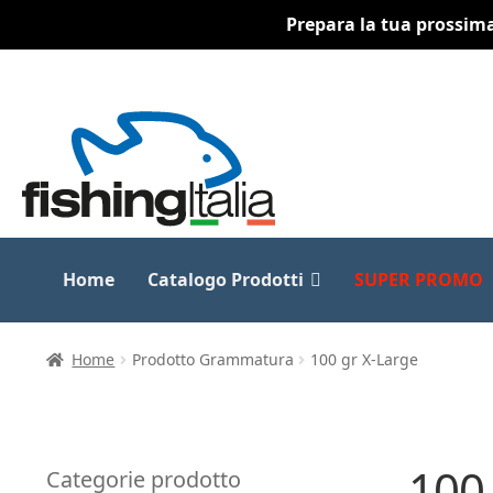
Prepara la tua prossima 
Vai
Vai
alla
al
navigazione
contenuto
Home
Catalogo Prodotti
SUPER PROMO
Home
Prodotto Grammatura
100 gr X-Large
100
Categorie prodotto