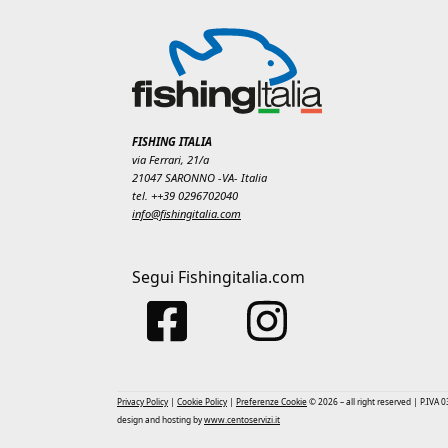
FISHING ITALIA
via Ferrari, 21/a
21047 SARONNO -VA- Italia
tel. ++39 0296702040
info@fishingitalia.com
Segui Fishingitalia.com
Privacy Policy
|
Cookie Policy
|
Preferenze Cookie
© 2026 – all right reserved | P.IVA
design and hosting by
www.centoservizi.it