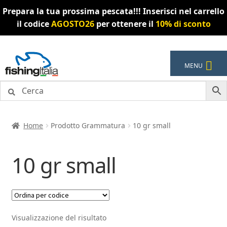
Prepara la tua prossima pescata!!! Inserisci nel carrello
il codice
AGOSTO26
per ottenere il
10% di sconto
Vai
Vai
MENU
alla
al
navigazione
contenuto
Home
Prodotto Grammatura
10 gr small
10 gr small
Visualizzazione del risultato