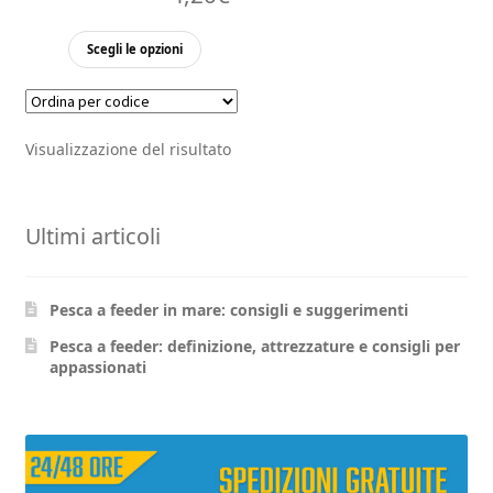
Questo
Scegli le opzioni
prodotto
ha
più
Visualizzazione del risultato
varianti.
Le
opzioni
Ultimi articoli
possono
essere
scelte
Pesca a feeder in mare: consigli e suggerimenti
nella
pagina
Pesca a feeder: definizione, attrezzature e consigli per
appassionati
del
prodotto