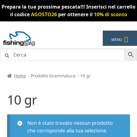
Prepara la tua prossima pescata!!! Inserisci nel carrello
il codice
AGOSTO26
per ottenere il
10% di sconto
Vai
Vai
MENU
alla
al
navigazione
contenuto
Home
Prodotto Grammatura
10 gr
10 gr
Non è stato trovato nessun prodotto
che corrisponde alla tua selezione.