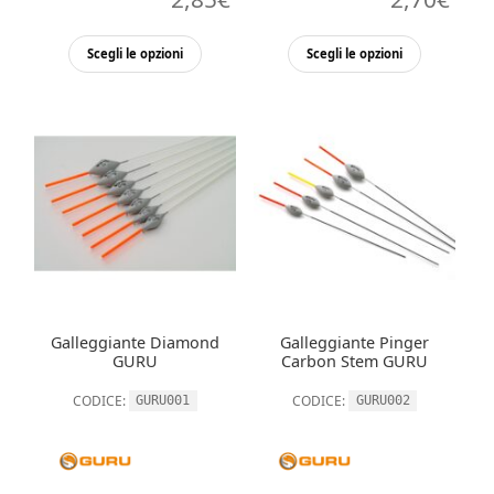
Questo
Questo
Scegli le opzioni
Scegli le opzioni
prodotto
prodott
ha
ha
più
più
varianti.
varianti.
Le
Le
opzioni
opzioni
possono
possono
essere
essere
scelte
scelte
nella
nella
Galleggiante Diamond
Galleggiante Pinger
pagina
pagina
GURU
Carbon Stem GURU
del
del
CODICE:
CODICE:
GURU001
GURU002
prodotto
prodott