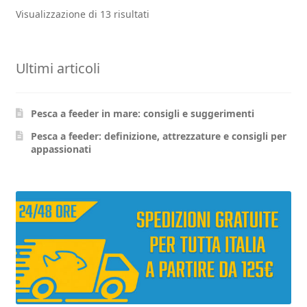
Visualizzazione di 13 risultati
varianti.
Le
opzioni
Ultimi articoli
possono
essere
scelte
Pesca a feeder in mare: consigli e suggerimenti
nella
pagina
Pesca a feeder: definizione, attrezzature e consigli per
appassionati
del
prodotto