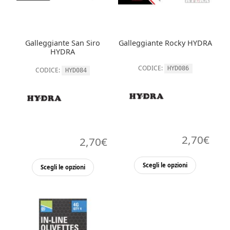
essere
essere
scelte
scelte
nella
nella
Galleggiante San Siro
Galleggiante Rocky HYDRA
pagina
pagina
HYDRA
del
del
CODICE:
HYD086
prodott
CODICE:
HYD084
prodotto
2,70
€
2,70
€
Questo
Questo
Scegli le opzioni
Scegli le opzioni
prodott
prodotto
ha
ha
più
più
varianti.
varianti.
Le
Le