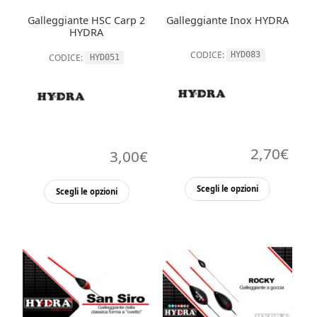
nella
nella
Galleggiante HSC Carp 2
Galleggiante Inox HYDRA
pagina
pagina
HYDRA
del
del
CODICE:
HYD083
CODICE:
HYD051
prodotto
prodott
2,70
€
3,00
€
Questo
Questo
Scegli le opzioni
Scegli le opzioni
prodott
prodotto
ha
ha
più
più
varianti.
varianti.
Le
Le
opzioni
opzioni
possono
possono