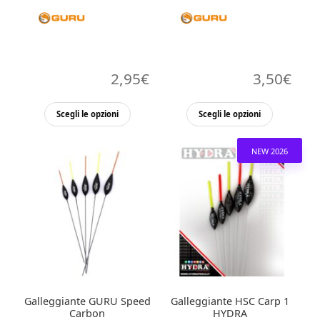
2,95
€
3,50
€
Questo
Questo
Scegli le opzioni
Scegli le opzioni
prodotto
prodott
ha
ha
NEW 2026
più
più
varianti.
varianti.
Le
Le
opzioni
opzioni
possono
possono
essere
essere
scelte
scelte
nella
nella
Galleggiante GURU Speed
Galleggiante HSC Carp 1
pagina
pagina
Carbon
HYDRA