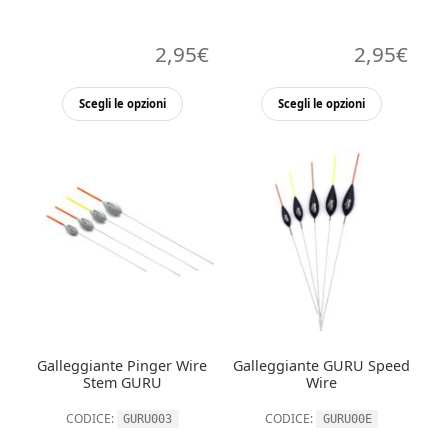
2,95
€
2,95
€
Questo
Questo
Scegli le opzioni
Scegli le opzioni
prodotto
prodott
ha
ha
più
più
varianti.
varianti.
Le
Le
opzioni
opzioni
possono
possono
essere
essere
scelte
scelte
nella
nella
Galleggiante Pinger Wire
Galleggiante GURU Speed
pagina
pagina
Stem GURU
Wire
del
del
CODICE:
CODICE:
GURU003
GURU00E
prodotto
prodott