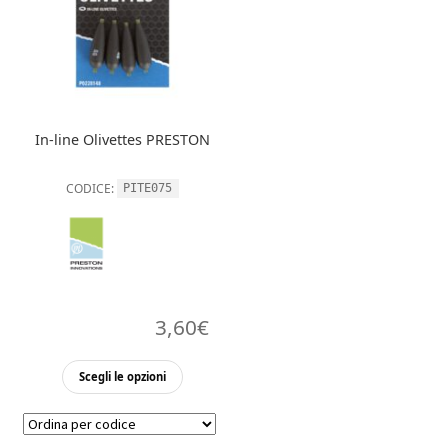
opzioni
opzioni
possono
possono
essere
essere
scelte
scelte
nella
nella
In-line Olivettes PRESTON
pagina
pagina
del
del
CODICE:
PITE075
prodott
prodotto
3,60
€
Questo
Scegli le opzioni
prodotto
ha
più