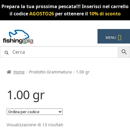
Prepara la tua prossima pescata!!! Inserisci nel carrello
il codice
AGOSTO26
per ottenere il
10% di sconto
Vai
Vai
MENU
alla
al
navigazione
contenuto
Home
Prodotto Grammatura
1.00 gr
1.00 gr
Visualizzazione di 13 risultati