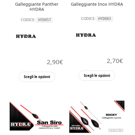
Galleggiante Panther
Galleggiante Inox HYDRA
pagina
pagina
HYDRA
del
del
CODICE:
HYD083
CODICE:
HYD057
prodotto
prodott
2,70
€
2,90
€
Questo
Questo
Scegli le opzioni
Scegli le opzioni
prodott
prodotto
ha
ha
più
più
varianti.
varianti.
Le
Le
opzioni
opzioni
possono
possono
essere