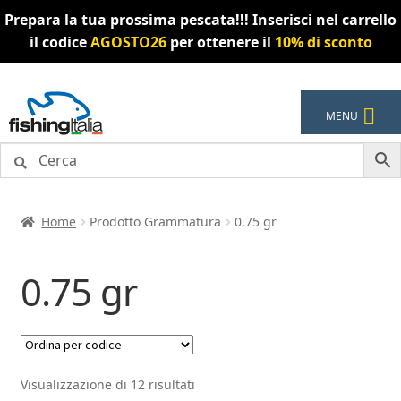
Prepara la tua prossima pescata!!! Inserisci nel carrello
il codice
AGOSTO26
per ottenere il
10% di sconto
Vai
Vai
MENU
alla
al
navigazione
contenuto
Home
Prodotto Grammatura
0.75 gr
0.75 gr
Visualizzazione di 12 risultati