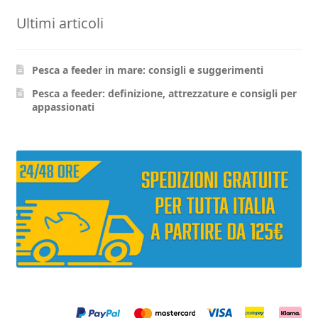
opzioni
opzioni
possono
Ultimi articoli
possono
essere
essere
scelte
scelte
Pesca a feeder in mare: consigli e suggerimenti
nella
nella
pagina
pagina
Pesca a feeder: definizione, attrezzature e consigli per
appassionati
del
del
prodott
prodotto