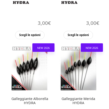
3,00
€
3,00
€
Questo
Questo
Scegli le opzioni
Scegli le opzioni
prodotto
prodott
ha
ha
NEW 2026
NEW 2026
più
più
varianti.
varianti.
Le
Le
opzioni
opzioni
possono
possono
essere
essere
scelte
scelte
nella
nella
Galleggiante Alborella
Galleggiante Merida
pagina
pagina
HYDRA
HYDRA
del
del