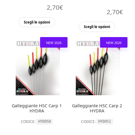
2,70
€
2,70
€
Questo
Scegli le opzioni
Questo
Scegli le opzioni
prodotto
prodott
ha
ha
più
NEW 2026
NEW 2026
più
varianti.
varianti.
Le
Le
opzioni
opzioni
possono
possono
essere
essere
scelte
scelte
nella
nella
pagina
Galleggiante HSC Carp 1
Galleggiante HSC Carp 2
pagina
del
HYDRA
HYDRA
del
prodotto
CODICE:
CODICE:
HYD050
HYD051
prodott