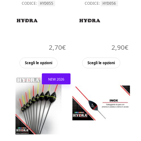
CODICE:
CODICE:
HYD055
HYD056
prodotto
prodott
2,70
€
2,90
€
Questo
Questo
Scegli le opzioni
Scegli le opzioni
prodotto
prodott
ha
ha
NEW 2026
più
più
varianti.
varianti.
Le
Le
opzioni
opzioni
possono
possono
essere
essere
scelte
scelte
nella
nella