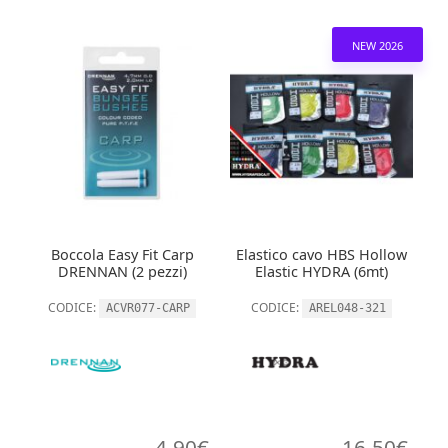
NEW 2026
Boccola Easy Fit Carp
Elastico cavo HBS Hollow
DRENNAN (2 pezzi)
Elastic HYDRA (6mt)
CODICE:
CODICE:
ACVR077-CARP
AREL048-321
4,90
€
16,50
€