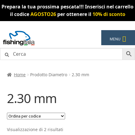
Prepara la tua prossima pescata!!! Inserisci nel carrello
il codice
AGOSTO26
per ottenere il
10% di sconto
Vai
Vai
MENU
alla
al
navigazione
contenuto
Home
Prodotto Diametro
2.30 mm
2.30 mm
Visualizzazione di 2 risultati