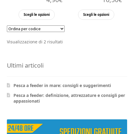
Questo
Questo
Scegli le opzioni
Scegli le opzioni
prodotto
prodott
ha
ha
più
più
Visualizzazione di 2 risultati
varianti.
varianti.
Le
Le
opzioni
opzioni
Ultimi articoli
possono
possono
essere
essere
scelte
scelte
Pesca a feeder in mare: consigli e suggerimenti
nella
nella
pagina
pagina
Pesca a feeder: definizione, attrezzature e consigli per
appassionati
del
del
prodotto
prodott