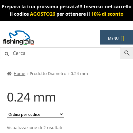
Prepara la tua prossima pescata!!! Inserisci nel carrello
il codice
AGOSTO26
per ottenere il
10% di sconto
Vai
Vai
MENU
alla
al
navigazione
contenuto
Home
Prodotto Diametro
0.24 mm
0.24 mm
Visualizzazione di 2 risultati