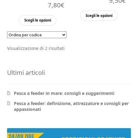
9,50
€
7,80
€
Questo
Scegli le opzioni
Questo
Scegli le opzioni
prodott
prodotto
ha
ha
più
più
varianti.
Visualizzazione di 2 risultati
varianti.
Le
Le
opzioni
opzioni
possono
Ultimi articoli
possono
essere
essere
scelte
scelte
nella
Pesca a feeder in mare: consigli e suggerimenti
nella
pagina
pagina
Pesca a feeder: definizione, attrezzature e consigli per
del
appassionati
del
prodott
prodotto