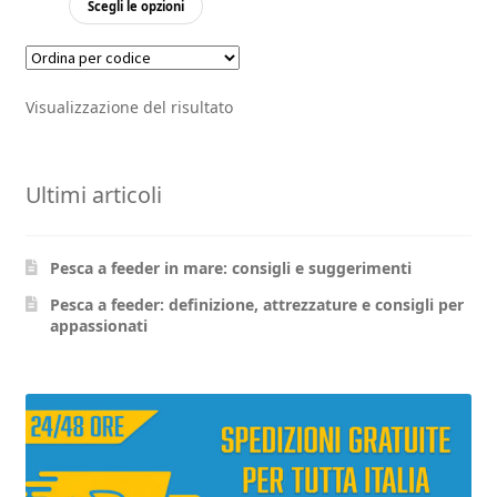
Scegli le opzioni
prodotto
ha
più
Visualizzazione del risultato
varianti.
Le
opzioni
Ultimi articoli
possono
essere
scelte
Pesca a feeder in mare: consigli e suggerimenti
nella
pagina
Pesca a feeder: definizione, attrezzature e consigli per
appassionati
del
prodotto