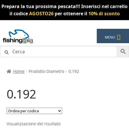
Prepara la tua prossima pescata!!! Inserisci nel carrello
il codice
AGOSTO26
per ottenere il
10% di sconto
Vai
Vai
MENU
alla
al
navigazione
contenuto
Home
Prodotto Diametro
0.192
0.192
Visualizzazione del risultato