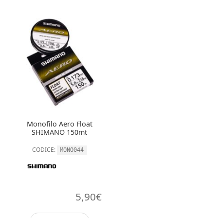
Monofilo Aero Float
SHIMANO 150mt
CODICE:
MONO044
5,90
€
Questo