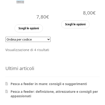
8,00
€
7,80
€
Questo
Scegli le opzioni
Questo
prodott
Scegli le opzioni
prodotto
ha
ha
più
più
varianti.
Visualizzazione di 4 risultati
varianti.
Le
Le
opzioni
opzioni
possono
Ultimi articoli
possono
essere
essere
scelte
scelte
nella
Pesca a feeder in mare: consigli e suggerimenti
nella
pagina
pagina
Pesca a feeder: definizione, attrezzature e consigli per
del
appassionati
del
prodott
prodotto