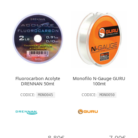
Fluorocarbon Acolyte
Monofilo N-Gauge GURU
DRENNAN 50mt
100mt
CODICE:
CODICE:
MONO045
MONO050
8,80
€
7,00
€