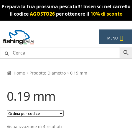
Prepara la tua prossima pescata!!! Inserisci nel carrello
il codice
AGOSTO26
per ottenere il
10% di sconto
Vai
Vai
MENU
alla
al
navigazione
contenuto
Home
Prodotto Diametro
0.19 mm
0.19 mm
Visualizzazione di 4 risultati