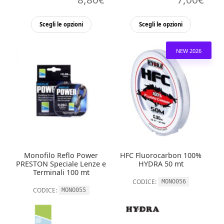
Questo
Questo
Scegli le opzioni
Scegli le opzioni
prodotto
prodott
ha
ha
NEW 2026
più
più
varianti.
varianti.
Le
Le
opzioni
opzioni
possono
possono
essere
essere
scelte
scelte
nella
nella
Monofilo Reflo Power
HFC Fluorocarbon 100%
pagina
pagina
PRESTON Speciale Lenze e
HYDRA 50 mt
del
del
Terminali 100 mt
CODICE:
MONO056
prodotto
prodott
CODICE:
MONO055