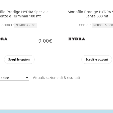
ilo Prodige HYDRA Speciale
Monofilo Prodige HYDRA S
enze e Terminali 100 mt
Lenze 300 mt
CODICE:
CODICE:
MONO057-100
MONO057-300
9,00
€
Questo
Scegli le opzioni
Scegli le opzioni
prodotto
ha
più
Visualizzazione di 8 risultati
varianti.
Le
opzioni
possono
essere
scelte