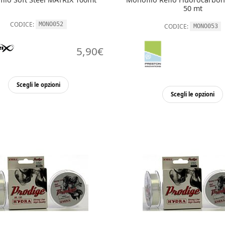
50 mt
CODICE:
MONO052
CODICE:
MONO053
5,90
€
Questo
Scegli le opzioni
prodotto
Scegli le opzioni
ha
più
varianti.
Le
opzioni
possono
essere
scelte
nella
pagina
del
prodotto