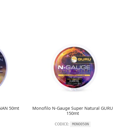
NNAN 50mt
Monofilo N-Gauge Super Natural GURU
150mt
CODICE:
MONO050N