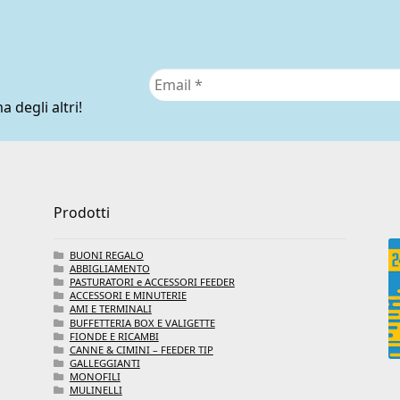
nella
pagina
del
prodotto
a degli altri!
Prodotti
BUONI REGALO
ABBIGLIAMENTO
PASTURATORI e ACCESSORI FEEDER
ACCESSORI E MINUTERIE
AMI E TERMINALI
BUFFETTERIA BOX E VALIGETTE
FIONDE E RICAMBI
CANNE & CIMINI – FEEDER TIP
GALLEGGIANTI
MONOFILI
MULINELLI