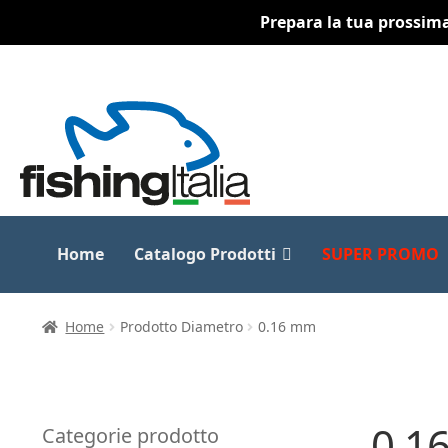
Prepara la tua prossima 
Vai
Vai
alla
al
navigazione
contenuto
Home
Catalogo Prodotti
SUPER PROMO
Home
Prodotto Diametro
0.16 mm
0.1
Categorie prodotto