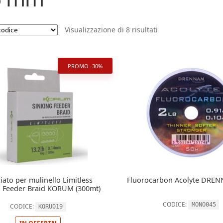
Visualizzazione di 8 risultati
PROMO -30%
iato per mulinello Limitless
Fluorocarbon Acolyte DRE
g Feeder Braid KORUM (300mt)
CODICE:
MONO045
CODICE:
KORU019