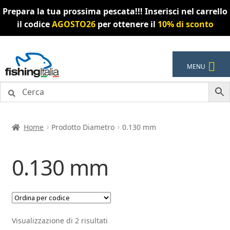
Prepara la tua prossima pescata!!! Inserisci nel carrello
il codice
AGOSTO26
per ottenere il
10% di sconto
Vai
Vai
MENU
alla
al
navigazione
contenuto
Home
Prodotto Diametro
0.130 mm
0.130 mm
Visualizzazione di 2 risultati