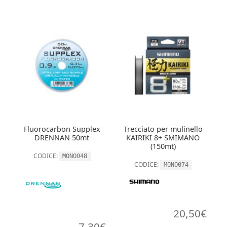
Fluorocarbon Supplex
Trecciato per mulinello
DRENNAN 50mt
KAIRIKI 8+ SMIMANO
(150mt)
CODICE:
MONO048
CODICE:
MONO074
20,50
€
7,30
€