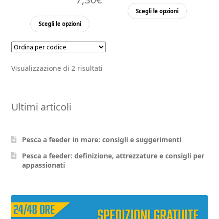
Questo
Scegli le opzioni
prodott
Questo
Scegli le opzioni
ha
prodotto
più
ha
varianti.
più
Visualizzazione di 2 risultati
Le
varianti.
opzioni
Le
possono
opzioni
Ultimi articoli
essere
possono
scelte
essere
nella
scelte
Pesca a feeder in mare: consigli e suggerimenti
pagina
nella
del
pagina
Pesca a feeder: definizione, attrezzature e consigli per
appassionati
prodott
del
prodotto