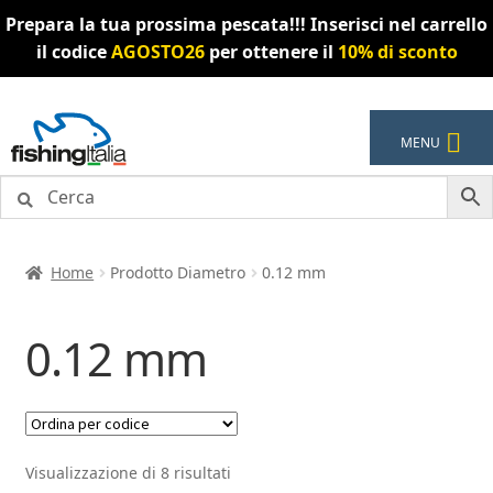
Prepara la tua prossima pescata!!! Inserisci nel carrello
il codice
AGOSTO26
per ottenere il
10% di sconto
Vai
Vai
MENU
alla
al
navigazione
contenuto
Home
Prodotto Diametro
0.12 mm
0.12 mm
Visualizzazione di 8 risultati