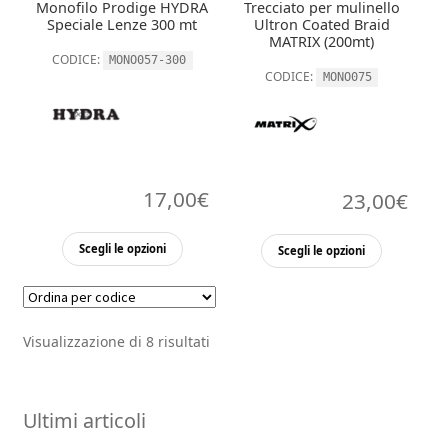
Monofilo Prodige HYDRA
Trecciato per mulinello
pagina
del
Speciale Lenze 300 mt
Ultron Coated Braid
del
MATRIX (200mt)
prodotto
CODICE:
MONO057-300
prodott
CODICE:
MONO075
17,00
€
23,00
€
Questo
Questo
Scegli le opzioni
Scegli le opzioni
prodotto
prodott
ha
ha
più
più
Visualizzazione di 8 risultati
varianti.
varianti.
Le
Le
opzioni
opzioni
Ultimi articoli
possono
possono
essere
essere