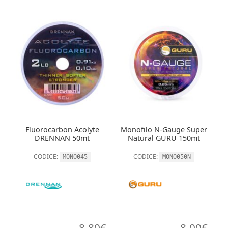
Fluorocarbon Acolyte
Monofilo N-Gauge Super
DRENNAN 50mt
Natural GURU 150mt
CODICE:
CODICE:
MONO045
MONO050N
8,80
€
8,00
€