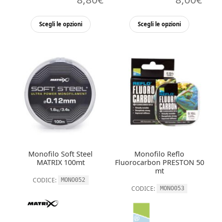
Questo
Questo
Scegli le opzioni
Scegli le opzioni
prodotto
prodott
ha
ha
più
più
varianti.
varianti.
Le
Le
opzioni
opzioni
possono
possono
essere
essere
scelte
scelte
nella
nella
Monofilo Soft Steel
Monofilo Reflo
pagina
pagina
MATRIX 100mt
Fluorocarbon PRESTON 50
del
del
mt
CODICE:
MONO052
prodotto
prodott
CODICE:
MONO053