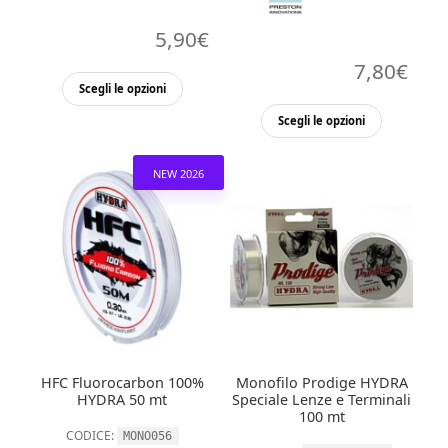
5,90
€
7,80
€
Questo
Scegli le opzioni
prodotto
Questo
Scegli le opzioni
ha
prodott
più
ha
NEW 2026
varianti.
più
Le
varianti.
opzioni
Le
possono
opzioni
essere
possono
scelte
essere
nella
scelte
pagina
nella
del
HFC Fluorocarbon 100%
Monofilo Prodige HYDRA
pagina
HYDRA 50 mt
Speciale Lenze e Terminali
prodotto
del
100 mt
CODICE:
MONO056
prodott