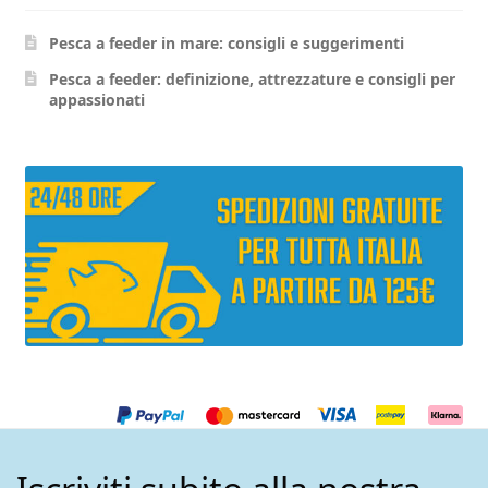
scelte
scelte
Pesca a feeder in mare: consigli e suggerimenti
nella
nella
pagina
pagina
Pesca a feeder: definizione, attrezzature e consigli per
appassionati
del
del
prodotto
prodott