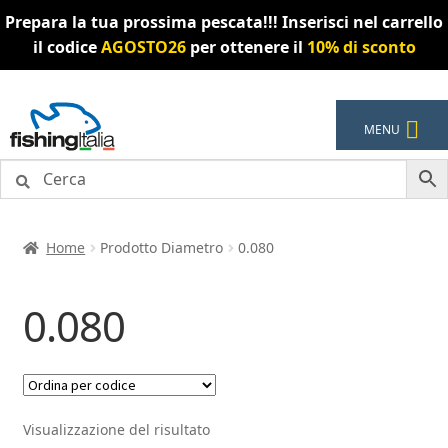
Prepara la tua prossima pescata!!! Inserisci nel carrello
il codice
AGOSTO26
per ottenere il
10% di sconto
Vai
Vai
MENU
alla
al
navigazione
contenuto
Home
Prodotto Diametro
0.080
0.080
Visualizzazione del risultato