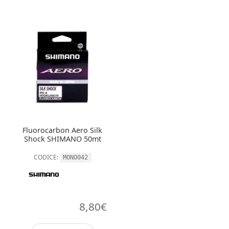
Fluorocarbon Aero Silk
Shock SHIMANO 50mt
CODICE:
MONO042
8,80
€
Questo