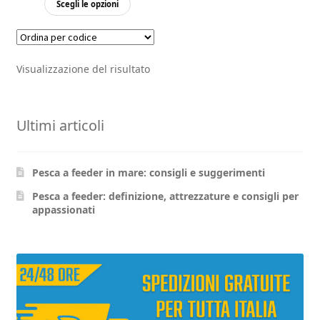
Scegli le opzioni
prodotto
ha
più
Visualizzazione del risultato
varianti.
Le
opzioni
Ultimi articoli
possono
essere
scelte
Pesca a feeder in mare: consigli e suggerimenti
nella
pagina
Pesca a feeder: definizione, attrezzature e consigli per
appassionati
del
prodotto