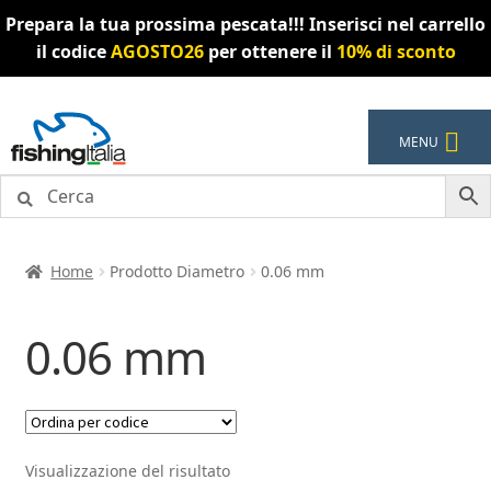
Prepara la tua prossima pescata!!! Inserisci nel carrello
il codice
AGOSTO26
per ottenere il
10% di sconto
Vai
Vai
MENU
alla
al
navigazione
contenuto
Home
Prodotto Diametro
0.06 mm
0.06 mm
Visualizzazione del risultato