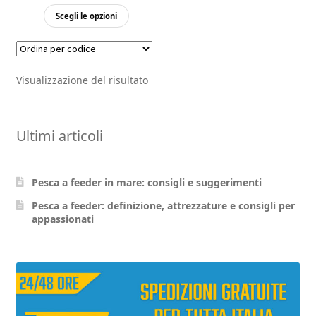
Questo
Scegli le opzioni
prodotto
ha
più
Visualizzazione del risultato
varianti.
Le
opzioni
Ultimi articoli
possono
essere
scelte
Pesca a feeder in mare: consigli e suggerimenti
nella
pagina
Pesca a feeder: definizione, attrezzature e consigli per
appassionati
del
prodotto