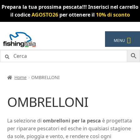
Prepara la tua prossima pescata!!! Inserisci nel carrello
il codice
AGOSTO26
per ottenere il
10% di sconto
Vai
Vai
MENU
alla
al
navigazione
contenuto
Home
OMBRELLONI
OMBRELLONI
La selezione di
ombrelloni per la pesca
è progettata
per riparare pescatori ed esche in qualsiasi stagione
da sole, pioggia e vento, e rendere così ogni