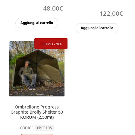
48,00
€
122,00
€
Aggiungi al carrello
Aggiungi al carrello
PROMO -20%
Ombrellone Progress
Graphite Brolly Shelter 50
KORUM (2,50mt)
CODICE:
OMBR105