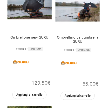
Ombrellone new GURU
Ombrellino bait umbrella
GURU
CODICE:
OMBR095
CODICE:
OMBR096
129,50
€
65,00
€
Aggiungi al carrello
Aggiungi al carrello