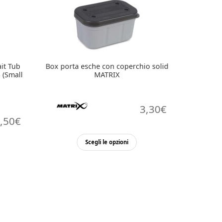
ait Tub
Box porta esche con coperchio solid
 (Small
MATRIX
3,30
€
,50
€
Questo
Scegli le opzioni
prodotto
ha
più
varianti.
Le
opzioni
possono