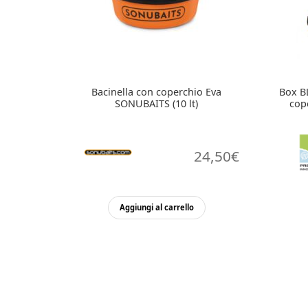
Bacinella con coperchio Eva
Box B
SONUBAITS (10 lt)
cop
24,50
€
Aggiungi al carrello