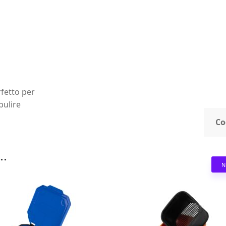
rfetto per
pulire
Co
..
N