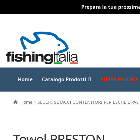
Prepara la tua prossima 
Vai
Vai
alla
al
navigazione
contenuto
Home
Catalogo Prodotti
SUPER PROMO
Home
SECCHI SETACCI CONTENITORI PER ESCHE E PAS
Towel PRESTON