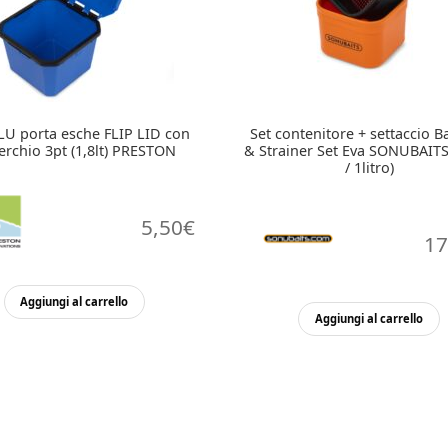
LU porta esche FLIP LID con
Set contenitore + settaccio B
erchio 3pt (1,8lt) PRESTON
& Strainer Set Eva SONUBAITS
/ 1litro)
5,50
€
17
Aggiungi al carrello
Aggiungi al carrello