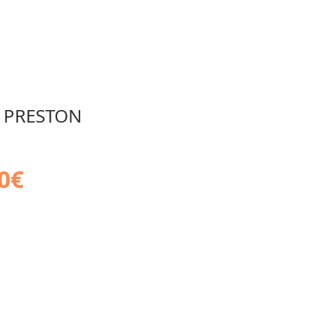
l PRESTON
0
€