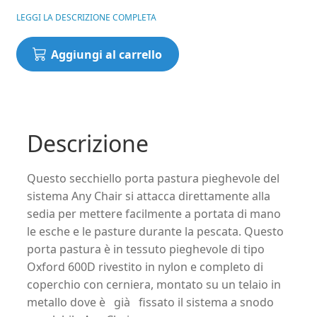
LEGGI LA DESCRIZIONE COMPLETA
Attacco
Aggiungi al carrello
Groundbait
Bowl
Any
Chair
KORUM
Descrizione
quantità
Questo secchiello porta pastura pieghevole del
sistema Any Chair si attacca direttamente alla
sedia per mettere facilmente a portata di mano
le esche e le pasture durante la pescata. Questo
porta pastura è in tessuto pieghevole di tipo
Oxford 600D rivestito in nylon e completo di
coperchio con cerniera, montato su un telaio in
metallo dove è già fissato il sistema a snodo