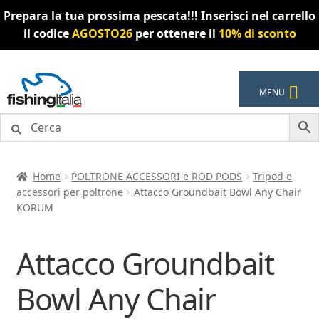
Prepara la tua prossima pescata!!! Inserisci nel carrello
il codice
AGOSTO26
per ottenere il
10% di sconto
Vai
Vai
MENU
alla
al
navigazione
contenuto
Home
POLTRONE ACCESSORI e ROD PODS
Tripod e
accessori per poltrone
Attacco Groundbait Bowl Any Chair
KORUM
Attacco Groundbait
Bowl Any Chair