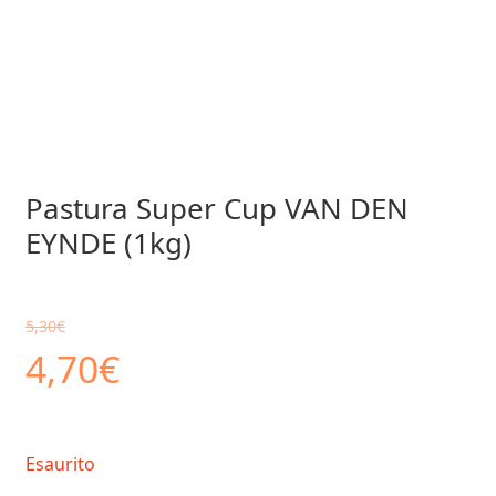
Pastura Super Cup VAN DEN
EYNDE (1kg)
5,30
€
Il
Il
4,70
€
prezzo
prezzo
Esaurito
originale
attuale