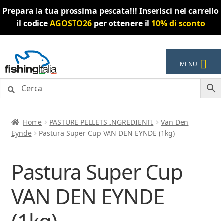
Prepara la tua prossima pescata!!! Inserisci nel carrello
il codice
AGOSTO26
per ottenere il
10% di sconto
Vai
Vai
MENU
alla
al
navigazione
contenuto
Home
PASTURE PELLETS INGREDIENTI
Van Den
Eynde
Pastura Super Cup VAN DEN EYNDE (1kg)
Pastura Super Cup
VAN DEN EYNDE
(1kg)