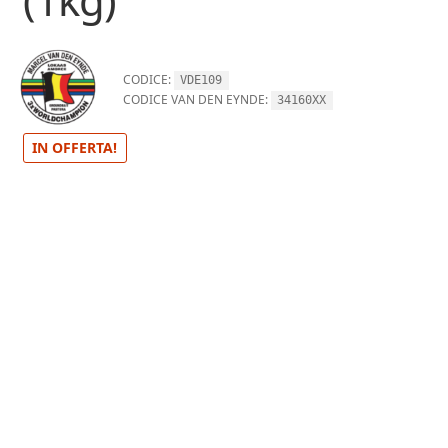
CODICE:
VDE109
CODICE VAN DEN EYNDE:
34160XX
IN OFFERTA!