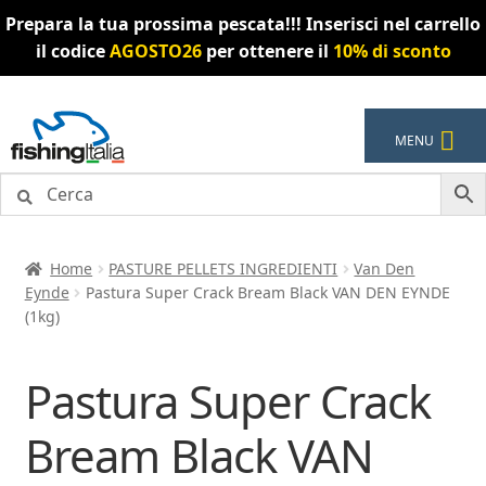
Prepara la tua prossima pescata!!! Inserisci nel carrello
il codice
AGOSTO26
per ottenere il
10% di sconto
Vai
Vai
MENU
alla
al
navigazione
contenuto
Home
PASTURE PELLETS INGREDIENTI
Van Den
Eynde
Pastura Super Crack Bream Black VAN DEN EYNDE
(1kg)
Pastura Super Crack
Bream Black VAN