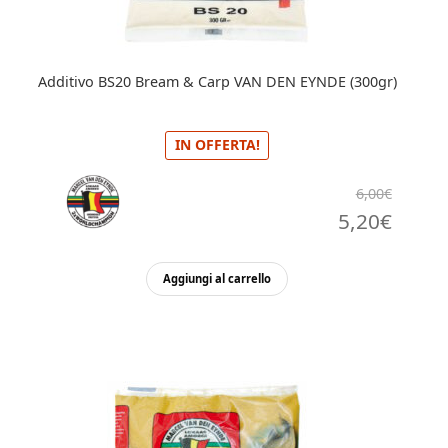
Additivo BS20 Bream & Carp VAN DEN EYNDE (300gr)
IN OFFERTA!
6,00
€
Il
Il
5,20
€
prezzo
prezz
Aggiungi al carrello
originale
attua
era:
è:
6,00€.
5,20€