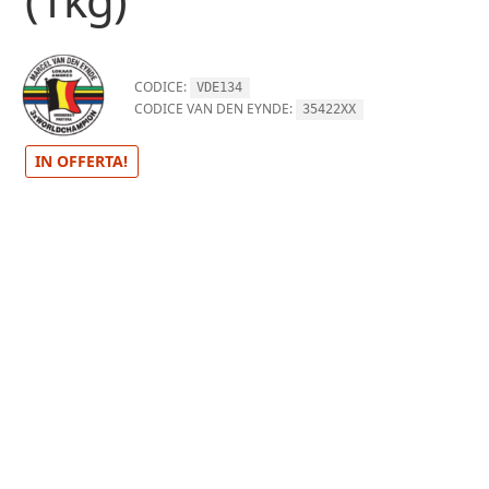
CODICE:
VDE134
CODICE VAN DEN EYNDE:
35422XX
IN OFFERTA!