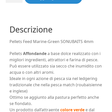
Feed
Marine-
Green
SONUBAITS
4mm
Descrizione
(900gr)
quantità
Pellets Feed Marine-Green SONUBAITS 4mm
Pellets
Affondande
a base dolce realizzato con i
migliori ingredienti, attrattori e farina di pesce.
Può essere utilizzato sia secco che inumidito con
acqua o con altri aromi.
Ideale in ogni azione di pesca sia nel ledgering
tradizionale che nella pesca match (roubaisienne
e inglese)
Ottimo se aggiunto alla pastura perfetto anche
se fiondato.
Un prodotto dall’attraente
colore verde
e dal