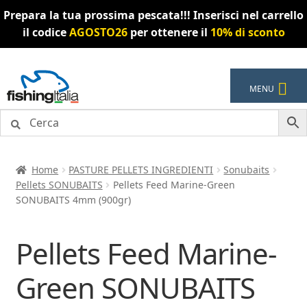
Prepara la tua prossima pescata!!! Inserisci nel carrello
il codice
AGOSTO26
per ottenere il
10% di sconto
Vai
Vai
MENU
alla
al
navigazione
contenuto
Home
PASTURE PELLETS INGREDIENTI
Sonubaits
Pellets SONUBAITS
Pellets Feed Marine-Green
SONUBAITS 4mm (900gr)
Pellets Feed Marine-
Green SONUBAITS