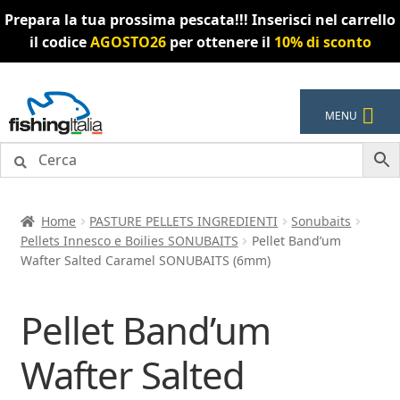
Prepara la tua prossima pescata!!! Inserisci nel carrello
il codice
AGOSTO26
per ottenere il
10% di sconto
Vai
Vai
MENU
alla
al
navigazione
contenuto
Home
PASTURE PELLETS INGREDIENTI
Sonubaits
Pellets Innesco e Boilies SONUBAITS
Pellet Band’um
Wafter Salted Caramel SONUBAITS (6mm)
Pellet Band’um
Wafter Salted