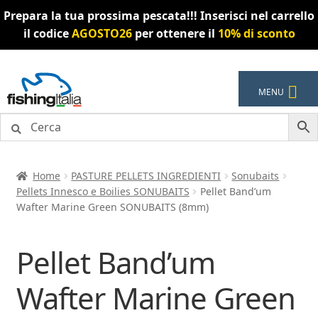
Prepara la tua prossima pescata!!! Inserisci nel carrello
il codice
AGOSTO26
per ottenere il
10% di sconto
Vai
Vai
MENU
alla
al
navigazione
contenuto
Home
PASTURE PELLETS INGREDIENTI
Sonubaits
Pellets Innesco e Boilies SONUBAITS
Pellet Band’um
Wafter Marine Green SONUBAITS (8mm)
Pellet Band’um
Wafter Marine Green