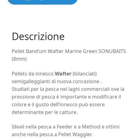
Band’um
Wafter
Marine
Green
SONUBAITS
Descrizione
(8mm)
quantità
Pellet Band’um Wafter Marine Green SONUBAITS
(8mm)
Pellets da innesco
Wafter
(bilanciati)
semigalleggianti di nuova concezione .
Studiati per la pesca nei laghi commerciali ove la
pressione di pesca è importante e modificare il
colore e il gusto dell’innesco può essere
determinante per le catture.
Ideali nella pesca a Feeder e a Method e ottimi
anche nella pesca a Pellet Waggler.