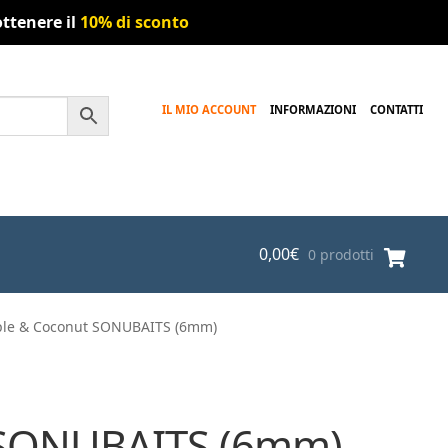
ttenere il
10% di sconto
IL MIO ACCOUNT
INFORMAZIONI
CONTATTI
0,00
€
0 prodotti
pple & Coconut SONUBAITS (6mm)
t SONUBAITS (6mm)