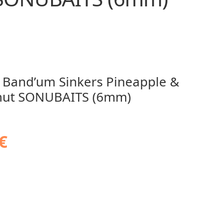
t Band’um Sinkers Pineapple &
nut SONUBAITS (6mm)
€