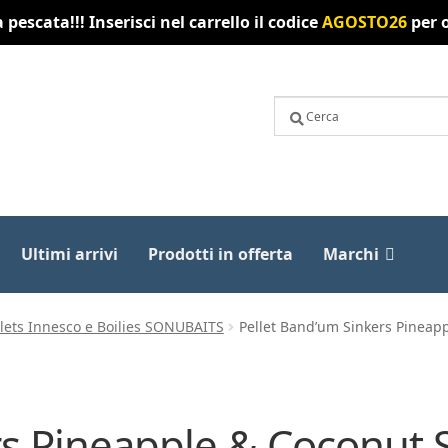
pescata!!! Inserisci nel carrello il codice
AGOSTO26
per o
Ultimi arrivi
Prodotti in offerta
Marchi
llets Innesco e Boilies SONUBAITS
Pellet Band’um Sinkers Pinea
ers Pineapple & Coconu