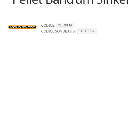
CODICE:
PEIN034
CODICE SONUBAITS:
S1810082