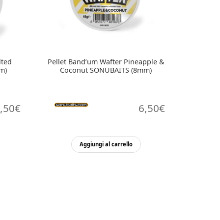
lted
Pellet Band’um Wafter Pineapple &
m)
Coconut SONUBAITS (8mm)
,50
€
6,50
€
Aggiungi al carrello