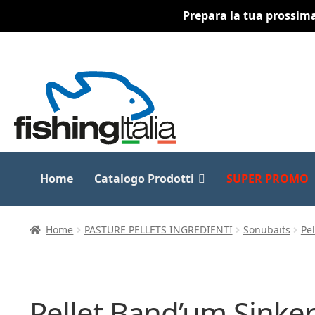
Prepara la tua prossima 
Vai
Vai
alla
al
navigazione
contenuto
Home
Catalogo Prodotti
SUPER PROMO
Home
PASTURE PELLETS INGREDIENTI
Sonubaits
Pe
Pellet Band’um Sink