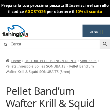
Prepara la tua prossima pescata!!! Inserisci nel carrello
il codice
AGOSTO26
per ottenere il
10% di sconto
Vai
Vai
MENU
alla
al
navigazione
contenuto
Home
PASTURE PELLETS INGREDIENTI
Sonubaits
Pellets Innesco e Boilies SONUBAITS
Pellet Band’um
Wafter Krill & Squid SONUBAITS (8mm)
Pellet Band’um
Wafter Krill & Squid