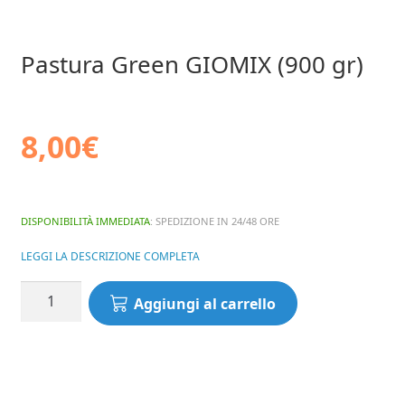
Pastura Green GIOMIX (900 gr)
8,00
€
DISPONIBILITÀ IMMEDIATA
: SPEDIZIONE IN 24/48 ORE
LEGGI LA DESCRIZIONE COMPLETA
Pastura
Aggiungi al carrello
Green
GIOMIX
(900
gr)
quantità