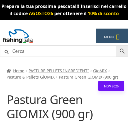
Prepara la tua prossima pescata!!! Inserisci nel carrello
il codice
AGOSTO26
per ottenere il
10% di sconto
Vai
Vai
MENU
alla
al
navigazione
contenuto
Home
PASTURE PELLETS INGREDIENTI
GioMIX
Pasture & Pellets GiOMIX
Pastura Green GIOMIX (900 gr)
NEW 2026
Pastura Green
GIOMIX (900 gr)