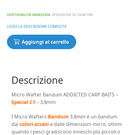
DISPONIBILITÀ IMMEDIATA
: SPEDIZIONE IN 24/48 ORE
LEGGI LA DESCRIZIONE COMPLETA
Micro
Aggiungi al carrello
Wafter
Bandum
ADDICTED
CARP
BAITS
Descrizione
-
Special
Micro Wafter Bandum ADDICTED CARP BAITS –
C1
Special C1
– 3,8mm
-
3,8mm
I Micro Wafters
Bandum
3.8mm è un bandum
quantità
dai
colori accesi
e dalle dimensioni micro, ottimi
quando i pesci gradiscono inneschi più piccoli o