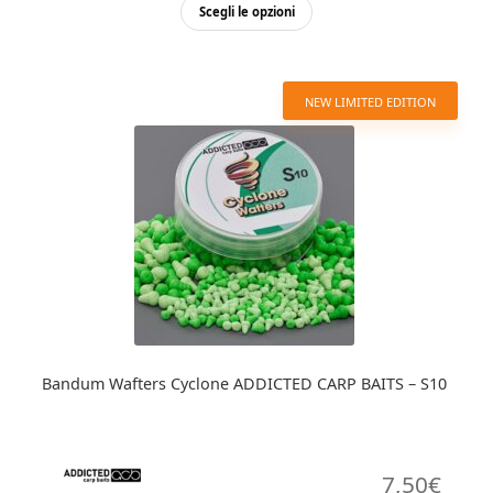
Questo
Scegli le opzioni
prodotto
ha
più
NEW LIMITED EDITION
varianti.
Le
opzioni
possono
essere
scelte
nella
pagina
del
prodotto
Bandum Wafters Cyclone ADDICTED CARP BAITS – S10
7,50
€