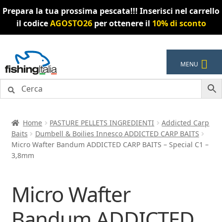
Prepara la tua prossima pescata!!! Inserisci nel carrello
il codice
AGOSTO26
per ottenere il
10% di sconto
Vai
Vai
MENU
alla
al
navigazione
contenuto
Home
PASTURE PELLETS INGREDIENTI
Addicted Carp
Baits
Dumbell & Boilies Innesco ADDICTED CARP BAITS
Micro Wafter Bandum ADDICTED CARP BAITS – Special C1 –
3,8mm
Micro Wafter
Bandum ADDICTED