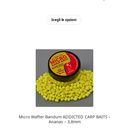
Questo
Scegli le opzioni
prodotto
ha
più
varianti.
Le
opzioni
possono
essere
scelte
nella
pagina
del
prodotto
Micro Wafter Bandum ADDICTED CARP BAITS –
Ananas – 3,8mm