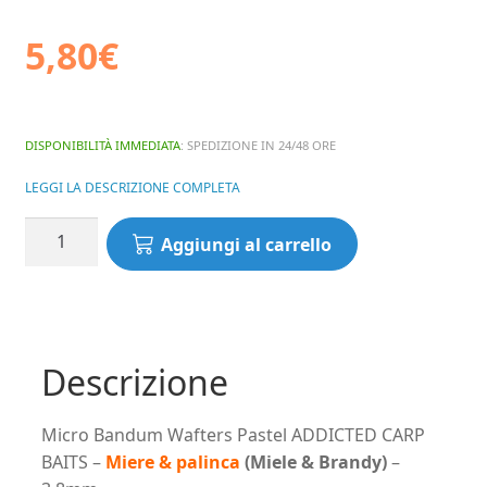
5,80
€
DISPONIBILITÀ IMMEDIATA
: SPEDIZIONE IN 24/48 ORE
LEGGI LA DESCRIZIONE COMPLETA
Micro
Aggiungi al carrello
Bandum
Wafters
Pastel
ADDICTED
CARP
Descrizione
BAITS
-
Micro Bandum Wafters Pastel ADDICTED CARP
Miere
BAITS –
Miere & palinca
(Miele & Brandy)
–
&