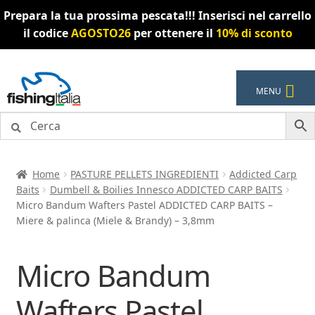
Prepara la tua prossima pescata!!! Inserisci nel carrello
il codice
AGOSTO26
per ottenere il
10% di sconto
Vai
Vai
MENU
alla
al
navigazione
contenuto
Home
PASTURE PELLETS INGREDIENTI
Addicted Carp
Baits
Dumbell & Boilies Innesco ADDICTED CARP BAITS
Micro Bandum Wafters Pastel ADDICTED CARP BAITS –
Miere & palinca (Miele & Brandy) – 3,8mm
Micro Bandum
Wafters Pastel