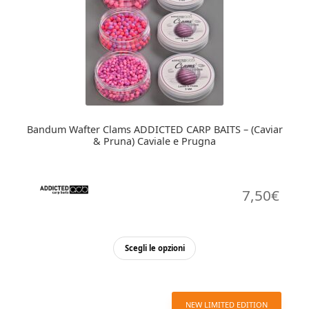
Bandum Wafter Clams ADDICTED CARP BAITS – (Caviar
& Pruna) Caviale e Prugna
7,50
€
Questo
Scegli le opzioni
prodotto
ha
più
NEW LIMITED EDITION