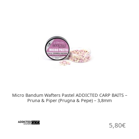
ha
più
varianti.
Le
opzioni
possono
essere
scelte
nella
pagina
del
prodotto
Micro Bandum Wafters Pastel ADDICTED CARP BAITS –
Pruna & Piper (Prugna & Pepe) – 3,8mm
5,80
€