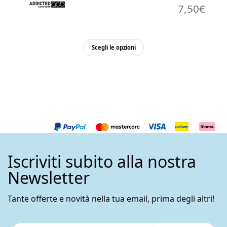
7,50
€
Questo
Scegli le opzioni
prodotto
ha
più
varianti.
Le
opzioni
possono
essere
Iscriviti subito alla nostra
scelte
nella
Newsletter
pagina
del
Tante offerte e novità nella tua email, prima degli altri!
prodotto