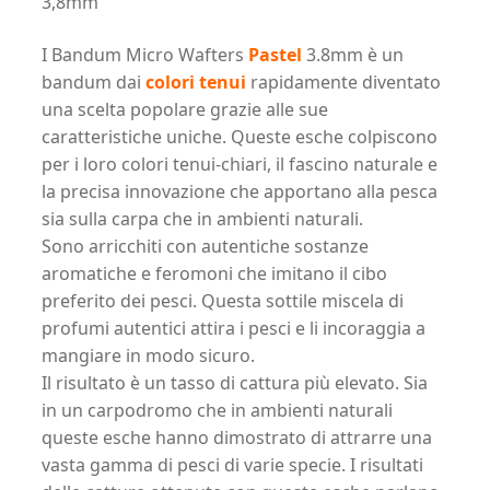
3,8mm
palinca
(Miele
I Bandum Micro Wafters
Pastel
3.8mm è un
&
bandum dai
colori tenui
rapidamente diventato
Brandy)
una scelta popolare grazie alle sue
-
caratteristiche uniche. Queste esche colpiscono
3,8mm
per i loro colori tenui-chiari, il fascino naturale e
quantità
la precisa innovazione che apportano alla pesca
sia sulla carpa che in ambienti naturali.
Sono arricchiti con autentiche sostanze
aromatiche e feromoni che imitano il cibo
preferito dei pesci. Questa sottile miscela di
profumi autentici attira i pesci e li incoraggia a
mangiare in modo sicuro.
Il risultato è un tasso di cattura più elevato. Sia
in un carpodromo che in ambienti naturali
queste esche hanno dimostrato di attrarre una
vasta gamma di pesci di varie specie. I risultati