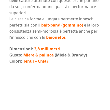
delle catture ottenute con queste esche parlano
da soli, confermandone qualità e performance
superiori.
La classica forma allungata permette inneschi
perfetti sia con il
bait-band (gommino)
e la loro
consistenza semi-morbida è perfetta anche per
l’innesco che con le
baionette.
Dimensioni:
3,8 millimetri
Gusto:
Miere & palinca
(Miele & Brandy)
Colori:
Tenui – Chiari