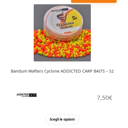
varianti.
Le
opzioni
possono
essere
scelte
nella
pagina
del
prodotto
Bandum Wafters Cyclone ADDICTED CARP BAITS – S2
7,50
€
Questo
Scegli le opzioni
prodotto