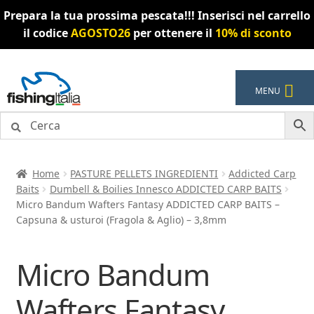
Prepara la tua prossima pescata!!! Inserisci nel carrello
il codice
AGOSTO26
per ottenere il
10% di sconto
Vai
Vai
MENU
alla
al
navigazione
contenuto
Home
PASTURE PELLETS INGREDIENTI
Addicted Carp
Baits
Dumbell & Boilies Innesco ADDICTED CARP BAITS
Micro Bandum Wafters Fantasy ADDICTED CARP BAITS –
Capsuna & usturoi (Fragola & Aglio) – 3,8mm
Micro Bandum
Wafters Fantasy