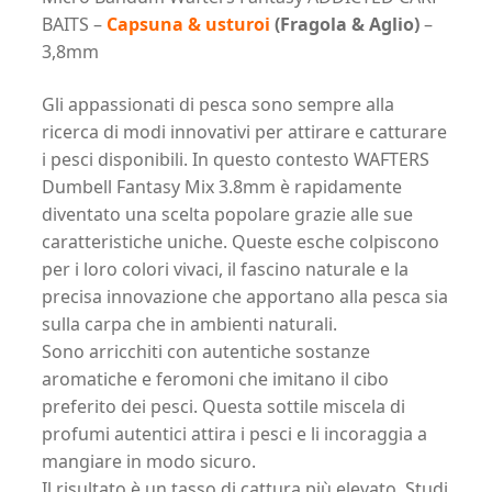
Capsuna
BAITS –
Capsuna & usturoi
(Fragola & Aglio)
–
&
3,8mm
usturoi
(Fragola
Gli appassionati di pesca sono sempre alla
&
ricerca di modi innovativi per attirare e catturare
Aglio)
i pesci disponibili. In questo contesto WAFTERS
-
Dumbell Fantasy Mix 3.8mm è rapidamente
3,8mm
diventato una scelta popolare grazie alle sue
quantità
caratteristiche uniche. Queste esche colpiscono
per i loro colori vivaci, il fascino naturale e la
precisa innovazione che apportano alla pesca sia
sulla carpa che in ambienti naturali.
Sono arricchiti con autentiche sostanze
aromatiche e feromoni che imitano il cibo
preferito dei pesci. Questa sottile miscela di
profumi autentici attira i pesci e li incoraggia a
mangiare in modo sicuro.
Il risultato è un tasso di cattura più elevato. Studi