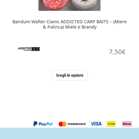
Bandum Wafter Clams ADDICTED CARP BAITS – (Miere
& Palinca) Miele e Brandy
7,50
€
Questo
Scegli le opzioni
prodotto
ha
più
varianti.
Le
opzioni
possono
essere