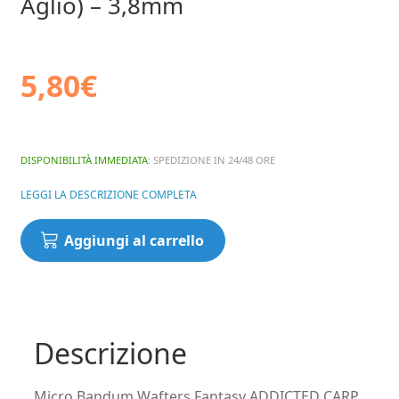
Aglio) – 3,8mm
5,80
€
DISPONIBILITÀ IMMEDIATA
: SPEDIZIONE IN 24/48 ORE
LEGGI LA DESCRIZIONE COMPLETA
Micro
Aggiungi al carrello
Bandum
Wafters
Fantasy
ADDICTED
CARP
Descrizione
BAITS
-
Micro Bandum Wafters Fantasy ADDICTED CARP