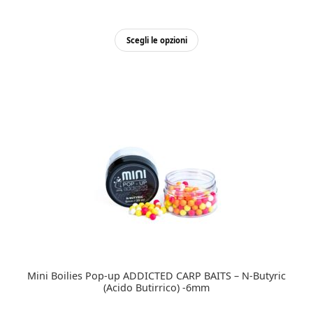
Questo
Scegli le opzioni
prodotto
ha
più
varianti.
Le
opzioni
possono
essere
scelte
nella
pagina
del
prodotto
Mini Boilies Pop-up ADDICTED CARP BAITS – N-Butyric
(Acido Butirrico) -6mm