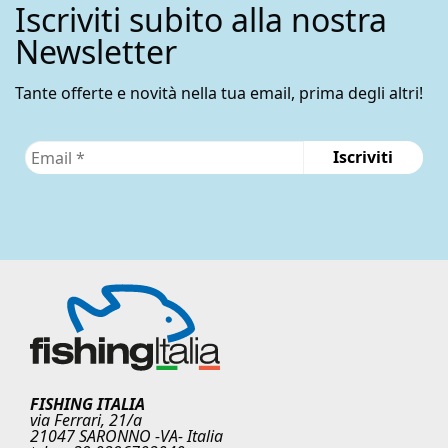
Iscriviti subito alla nostra
scelte
nella
Newsletter
pagina
del
Tante offerte e novità nella tua email, prima degli altri!
prodotto
FISHING ITALIA
via Ferrari, 21/a
21047 SARONNO -VA- Italia