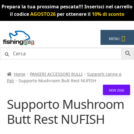
Prepara la tua prossima pescata!!! Inserisci nel carrello
il codice
AGOSTO26
per ottenere il
10% di sconto
Vai
Vai
MENU
alla
al
navigazione
contenuto
Home
PANIERI ACCESSORI RULLI
Supporti canne e
Pali
Supporto Mushroom Butt Rest NUFISH
NEW 2026
Supporto Mushroom
Butt Rest NUFISH