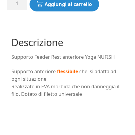
Supporto
Aggiungi al carrello
Feeder
Rest
anteriore
Yoga
NUFISH
Descrizione
quantità
Supporto Feeder Rest anteriore Yoga NUFISH
Supporto anteriore
flessibile
che si adatta ad
ogni situazione.
Realizzato in EVA morbida che non danneggia il
filo. Dotato di filetto universale