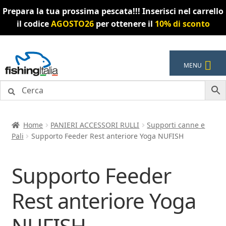
Prepara la tua prossima pescata!!! Inserisci nel carrello
il codice
AGOSTO26
per ottenere il
10% di sconto
Vai
Vai
MENU
alla
al
navigazione
contenuto
Home
PANIERI ACCESSORI RULLI
Supporti canne e
Pali
Supporto Feeder Rest anteriore Yoga NUFISH
Supporto Feeder
Rest anteriore Yoga
NUFISH