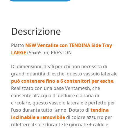
Ventalite
con
TENDINA
Side
Descrizione
Tray
LARGE
Piatto
NEW Ventalite con TENDINA Side Tray
(56x65cm)
LARGE
(56x65cm) PRESTON
PRESTON
quantità
Di dimensioni ideali per chi non necessita di
grandi quantità di esche, questo vassoio laterale
può contenere fino a 6 contenitori per esche
.
Realizzato con una base Ventamesh, che
consente all’acqua di defluire e all’aria di
circolare, questo vassoio laterale è perfetto per
l’uso durante tutto l’anno. Dotato di
tendina
inclinabile e removibile
di colore azzurro per
riflettere il sole durante le giornate + calde e