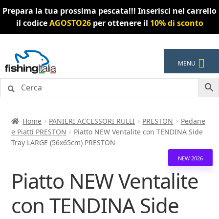
Prepara la tua prossima pescata!!! Inserisci nel carrello
il codice
AGOSTO26
per ottenere il
10% di sconto
Vai
Vai
MENU
alla
al
navigazione
contenuto
Home
PANIERI ACCESSORI RULLI
PRESTON
Pedane
e Piatti PRESTON
Piatto NEW Ventalite con TENDINA Side
Tray LARGE (56x65cm) PRESTON
NEW 2026
Piatto NEW Ventalite
con TENDINA Side