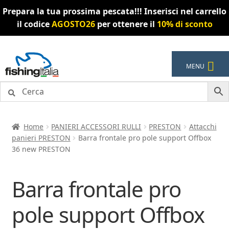
Prepara la tua prossima pescata!!! Inserisci nel carrello
il codice
AGOSTO26
per ottenere il
10% di sconto
Vai
Vai
MENU
alla
al
navigazione
contenuto
Home
PANIERI ACCESSORI RULLI
PRESTON
Attacchi
panieri PRESTON
Barra frontale pro pole support Offbox
36 new PRESTON
Barra frontale pro
pole support Offbox