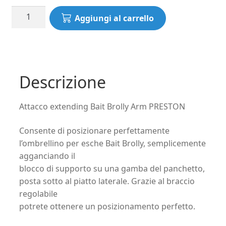
Attacco
Aggiungi al carrello
extending
Bait
Brolly
Arm
PRESTON
Descrizione
quantità
Attacco extending Bait Brolly Arm PRESTON
Consente di posizionare perfettamente
l’ombrellino per esche Bait Brolly, semplicemente
agganciando il
blocco di supporto su una gamba del panchetto,
posta sotto al piatto laterale. Grazie al braccio
regolabile
potrete ottenere un posizionamento perfetto.