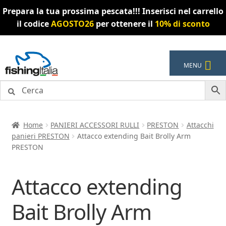
Prepara la tua prossima pescata!!! Inserisci nel carrello
il codice
AGOSTO26
per ottenere il
10% di sconto
Vai
Vai
MENU
alla
al
navigazione
contenuto
Home
PANIERI ACCESSORI RULLI
PRESTON
Attacchi
panieri PRESTON
Attacco extending Bait Brolly Arm
PRESTON
Attacco extending
Bait Brolly Arm