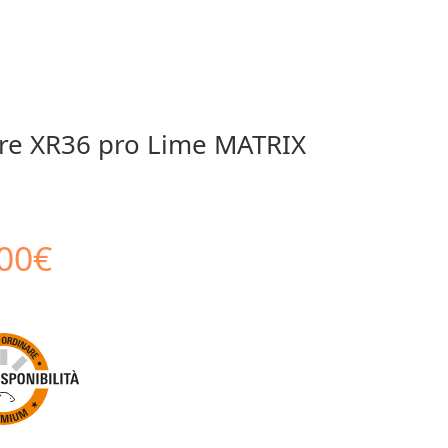
re XR36 pro Lime MATRIX
Il
00
€
zo
prezzo
inale
attuale
è: