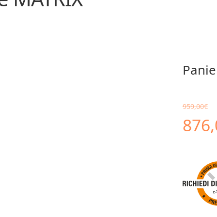
Panie
959,00
€
Il
876,
prez
orig
era: