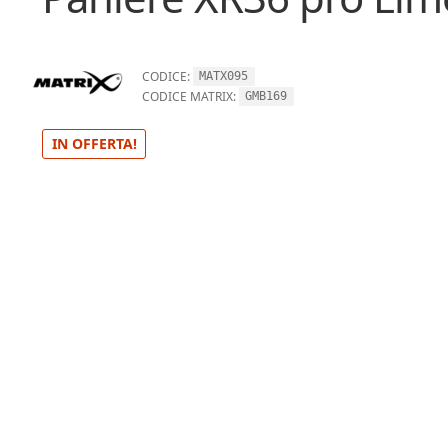
CODICE:
MATX095
CODICE MATRIX:
GMB169
IN OFFERTA!