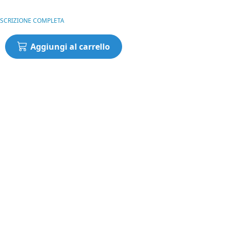
00€.
876,00€.
ESCRIZIONE COMPLETA
Aggiungi al carrello