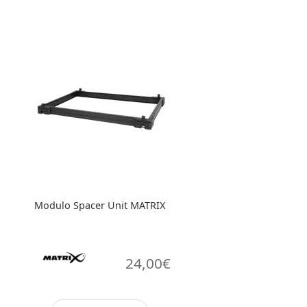
era:
è:
779,00€.
719,00€.
Modulo Spacer Unit MATRIX
24,00
€