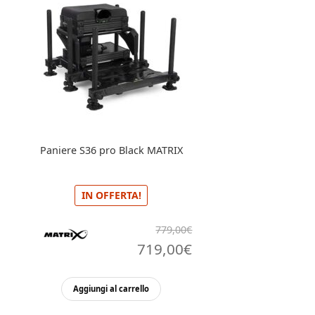
Paniere S36 pro Black MATRIX
IN OFFERTA!
779,00
€
Il
Il
719,00
€
prezzo
prezzo
Aggiungi al carrello
originale
attuale