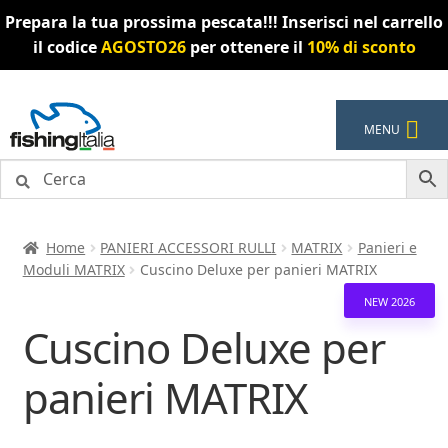
Prepara la tua prossima pescata!!! Inserisci nel carrello
il codice
AGOSTO26
per ottenere il
10% di sconto
Vai
Vai
MENU
alla
al
navigazione
contenuto
Home
PANIERI ACCESSORI RULLI
MATRIX
Panieri e
Moduli MATRIX
Cuscino Deluxe per panieri MATRIX
NEW 2026
Cuscino Deluxe per
panieri MATRIX