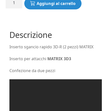
Inserto
Aggiungi al carrello
sgancio
rapido
3D-
R
(2
Descrizione
pezzi)
MATRIX
Inserto sgancio rapido 3D-R (2 pezzi) MATRIX
quantità
Inserto per attacchi
MATRIX 3D3
Confezione da due pezzi