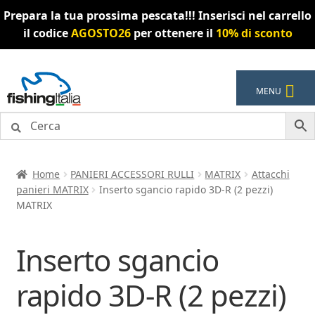
Prepara la tua prossima pescata!!! Inserisci nel carrello
il codice
AGOSTO26
per ottenere il
10% di sconto
Vai
Vai
MENU
alla
al
navigazione
contenuto
Home
PANIERI ACCESSORI RULLI
MATRIX
Attacchi
panieri MATRIX
Inserto sgancio rapido 3D-R (2 pezzi)
MATRIX
Inserto sgancio
rapido 3D-R (2 pezzi)