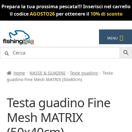
Prepara la tua prossima pescata!!! Inserisci nel carrello
il codice
AGOSTO26
per ottenere il
10% di sconto
Vai
Vai
MENU
alla
al
navigazione
contenuto
Home
NASSE & GUADINI
Teste guadino
Testa
guadino Fine Mesh MATRIX (50x40cm)
Testa guadino Fine
Mesh MATRIX
(50x40cm)