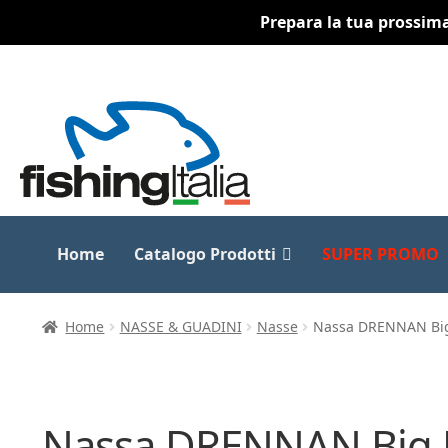
Prepara la tua prossima 
Vai
Vai
alla
al
navigazione
contenuto
Home
Catalogo Prodotti
SUPER PROMO
Home
NASSE & GUADINI
Nasse
Nassa DRENNAN Big 
Nassa DRENNAN Big R