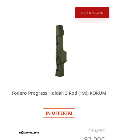
185,00€.
148,00€.
PROMO -20%
Fodero Progress Holdall 3 Rod (196) KORUM
IN OFFERTA!
115,00
€
Il
Il
92,00
€