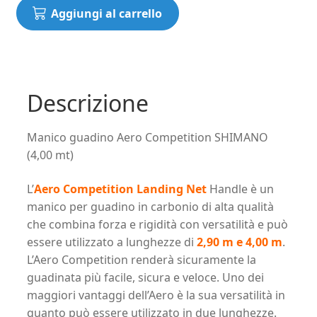
era:
è:
Manico
Aggiungi al carrello
guadino
105,00€.
84,00€.
Aero
Competition
SHIMANO
(4,00
Descrizione
mt)
quantità
Manico guadino Aero Competition SHIMANO
(4,00 mt)
L’
Aero Competition Landing Net
Handle è un
manico per guadino in carbonio di alta qualità
che combina forza e rigidità con versatilità e può
essere utilizzato a lunghezze di
2,90 m e 4,00 m
.
L’Aero Competition renderà sicuramente la
guadinata più facile, sicura e veloce. Uno dei
maggiori vantaggi dell’Aero è la sua versatilità in
quanto può essere utilizzato in due lunghezze.