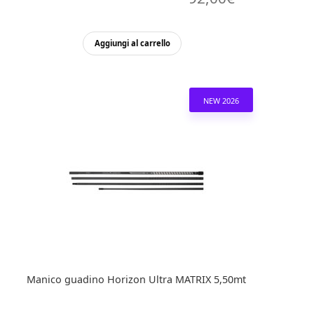
prezzo
prezzo
originale
attuale
Aggiungi al carrello
era:
è:
115,00€.
92,00€.
NEW 2026
Manico guadino Horizon Ultra MATRIX 5,50mt