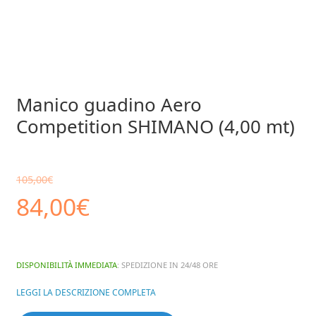
Manico guadino Aero
Competition SHIMANO (4,00 mt)
105,00
€
Il
Il
84,00
€
prezzo
prezzo
DISPONIBILITÀ IMMEDIATA
: SPEDIZIONE IN 24/48 ORE
originale
attuale
LEGGI LA DESCRIZIONE COMPLETA