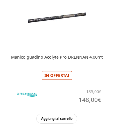
Manico guadino Acolyte Pro DRENNAN 4,00mt
IN OFFERTA!
185,00
€
Il
Il
148,00
€
prezzo
prezzo
originale
attuale
Aggiungi al carrello
era:
è: