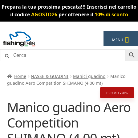
Prepara la tua prossima pescata!!! Inserisci nel carrello
il codice
AGOSTO26
per ottenere il
10% di sconto
Vai
Vai
MENU
alla
al
navigazione
contenuto
Home
NASSE & GUADINI
Manici guadino
Manico
guadino Aero Competition SHIMANO (4,00 mt)
PROMO -20%
Manico guadino Aero
Competition
SHIMANO (4,00 mt)