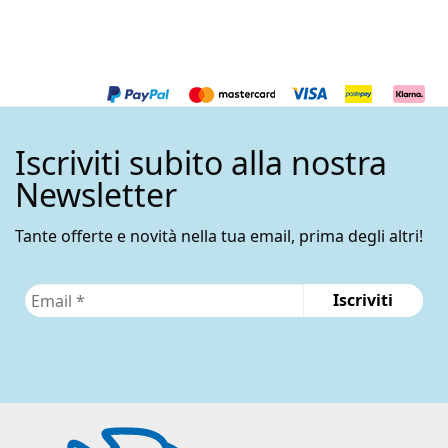
237,00€.
217,00€.
Iscriviti subito alla nostra
Newsletter
Tante offerte e novità nella tua email, prima degli altri!