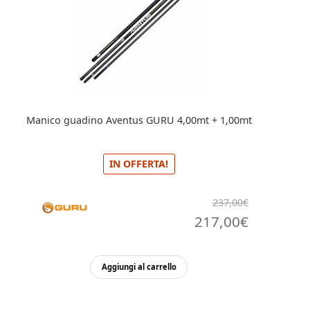
Manico guadino Aventus GURU 4,00mt + 1,00mt
IN OFFERTA!
237,00
€
Il
Il
217,00
€
prezzo
prezzo
originale
attuale
Aggiungi al carrello
era:
è: