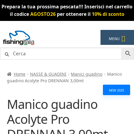
Prepara la tua prossima pescata!!! Inserisci nel carrello
il codice
AGOSTO26
per ottenere il
10% di sconto
Vai
Vai
MENU
alla
al
navigazione
contenuto
Home
NASSE & GUADINI
Manici guadino
Manico
guadino Acolyte Pro DRENNAN 3,00mt
NEW 2025
Manico guadino
Acolyte Pro
DRENNAN 3,00mt