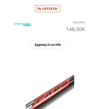
IN OFFERTA!
185,00
€
Il
Il
148,00
€
prezzo
prezzo
originale
attuale
Aggiungi al carrello
era:
è:
185,00€.
148,00€.