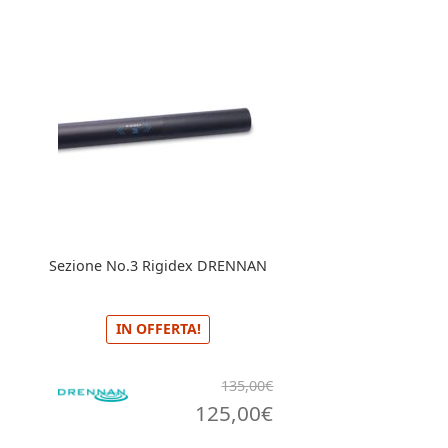
Sezione No.3 Rigidex DRENNAN
IN OFFERTA!
135,00
€
Il
Il
125,00
€
prezzo
prezzo