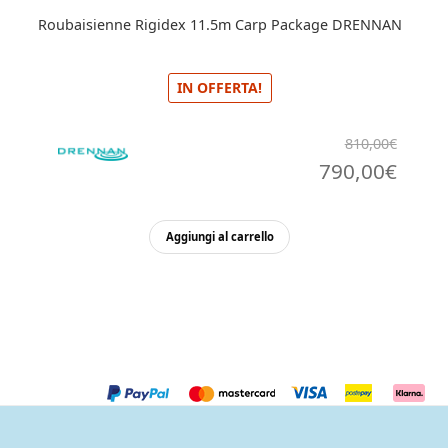
Roubaisienne Rigidex 11.5m Carp Package DRENNAN
IN OFFERTA!
810,00
€
Il
Il
790,00
€
prezzo
prez
originale
attua
Aggiungi al carrello
era:
è:
810,00€.
790,