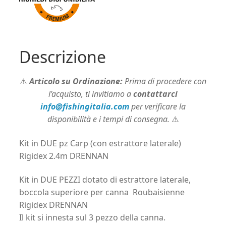
laterale)
Rigidex
2.4m
DRENNAN
Descrizione
quantità
⚠️
Articolo su Ordinazione:
Prima di procedere con
l’acquisto, ti invitiamo a
contattarci
info@fishingitalia.com
per verificare la
disponibilità e i tempi di consegna.
⚠️
Kit in DUE pz Carp (con estrattore laterale)
Rigidex 2.4m DRENNAN
Kit in DUE PEZZI dotato di estrattore laterale,
boccola superiore per canna Roubaisienne
Rigidex DRENNAN
Il kit si innesta sul 3 pezzo della canna.