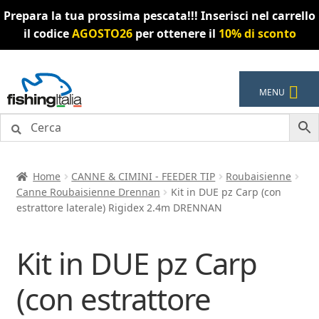
Prepara la tua prossima pescata!!! Inserisci nel carrello
il codice
AGOSTO26
per ottenere il
10% di sconto
Vai
Vai
MENU
alla
al
navigazione
contenuto
Home
CANNE & CIMINI - FEEDER TIP
Roubaisienne
Canne Roubaisienne Drennan
Kit in DUE pz Carp (con
estrattore laterale) Rigidex 2.4m DRENNAN
Kit in DUE pz Carp
(con estrattore