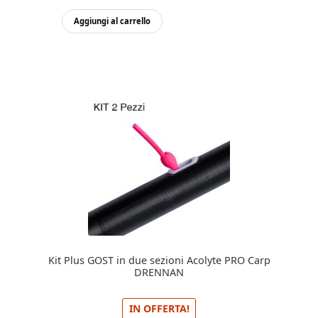
originale
attuale
Aggiungi al carrello
era:
è:
135,00€.
125,00€.
Kit Plus GOST in due sezioni Acolyte PRO Carp
DRENNAN
IN OFFERTA!