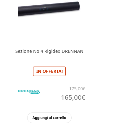
Sezione No.4 Rigidex DRENNAN
IN OFFERTA!
175,00
€
Il
Il
165,00
€
prezzo
prezzo
originale
attuale
Aggiungi al carrello
era:
è:
175,00€.
165,00€.