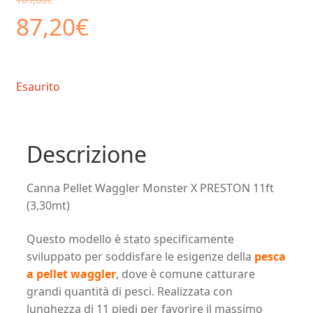
Il
Il
87,20
€
prezzo
prezzo
Esaurito
originale
attuale
era:
è:
Descrizione
109,00€.
87,20€.
Canna Pellet Waggler Monster X PRESTON 11ft
(3,30mt)
Questo modello è stato specificamente
sviluppato per soddisfare le esigenze della
pesca
a pellet waggler
, dove è comune catturare
grandi quantità di pesci. Realizzata con
lunghezza di 11 piedi per favorire il massimo