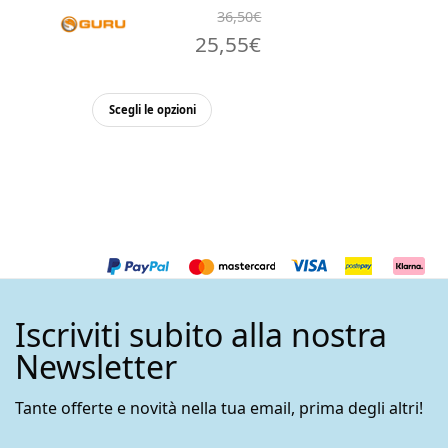
36,50
€
Il
Il
25,55
€
prezzo
prezzo
Questo
originale
attuale
Scegli le opzioni
prodotto
era:
è:
ha
36,50€.
25,55€.
più
varianti.
Le
opzioni
possono
essere
Iscriviti subito alla nostra
scelte
nella
Newsletter
pagina
del
Tante offerte e novità nella tua email, prima degli altri!
prodotto