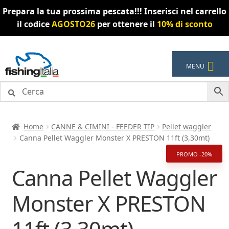
Prepara la tua prossima pescata!!! Inserisci nel carrello
il codice
AGOSTO26
per ottenere il
10% di sconto
Vai
Vai
MENU
alla
al
navigazione
contenuto
Home
CANNE & CIMINI - FEEDER TIP
Pellet waggler
Canna Pellet Waggler Monster X PRESTON 11ft (3,30mt)
PROMO -20%
Canna Pellet Waggler
Monster X PRESTON
11ft (3,30mt)