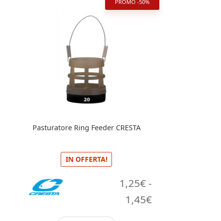
PROMO -50%
varianti.
Le
opzioni
possono
essere
scelte
nella
pagina
del
prodotto
Pasturatore Ring Feeder CRESTA
IN OFFERTA!
1,25
€
-
Fascia
1,45
€
di