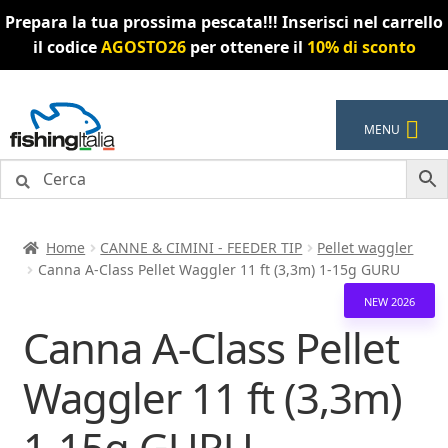
Prepara la tua prossima pescata!!! Inserisci nel carrello
il codice
AGOSTO26
per ottenere il
10% di sconto
Vai
Vai
MENU
alla
al
navigazione
contenuto
Home
CANNE & CIMINI - FEEDER TIP
Pellet waggler
Canna A-Class Pellet Waggler 11 ft (3,3m) 1-15g GURU
NEW 2026
Canna A-Class Pellet
Waggler 11 ft (3,3m)
1-15g GURU