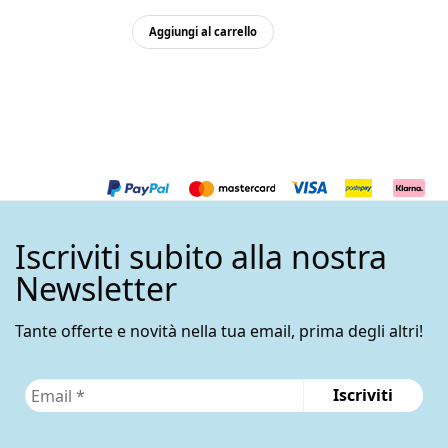
originale
attuale
Aggiungi al carrello
era:
è:
148,50€.
138,50€.
Iscriviti subito alla nostra
Newsletter
Tante offerte e novità nella tua email, prima degli altri!