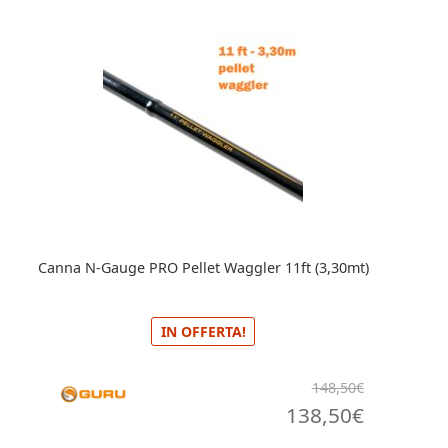
Canna N-Gauge PRO Pellet Waggler 11ft (3,30mt)
IN OFFERTA!
148,50
€
Il
Il
138,50
€
prezzo
prezzo