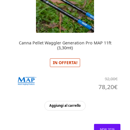
Canna Pellet Waggler Generation Pro MAP 11ft
(3,30mt)
IN OFFERTA!
92,00
€
Il
Il
78,20
€
prezzo
pre
originale
attu
Aggiungi al carrello
era:
è:
92,00€.
78,2
NEW 2026